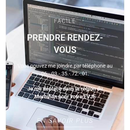
FACILE
PRENDRE RENDEZ-
VOUS
Vous pouvez me joindre par téléphone au
06.-.03.-.35.-.72.-.01.
Je me déplace dans la région du
Morbihan pour votre EVJF
EN SAVOIR PLUS