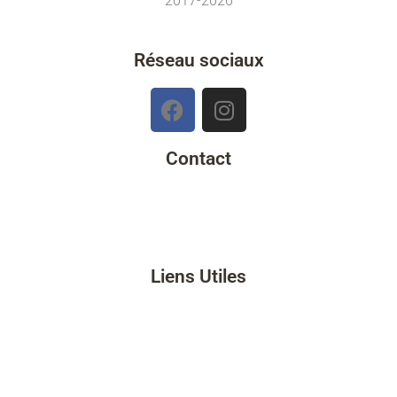
2017-2026
Réseau sociaux
Contact
Grand-Champ - 56390
06 03 35 72 01
kerann@etik.com
Liens Utiles
Mentions légales
Politique de confidentialité